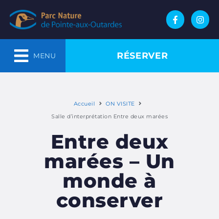
RÉSERVER
MENU
Accueil
ON VISITE
Salle d’interprétation Entre deux marées
Entre deux
marées – Un
monde à
conserver